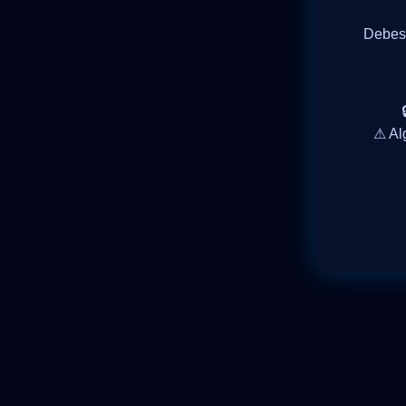
Debes 
⚠ Al