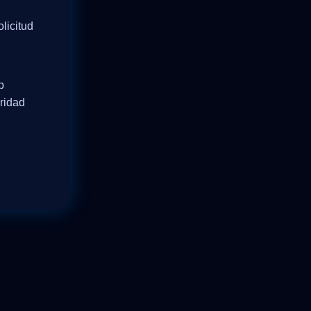
licitud
p
ridad